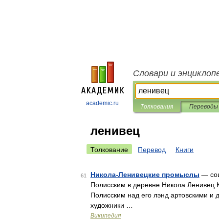
Словари и энциклоп
academic.ru
Толкования
Переводы
ленивец
Толкование
Перевод
Книги
Никола-Ленивецкие промыслы
— соц
61
Полисским в деревне Никола Ленивец 
Полисским над его лэнд артовскими и д
художники …
Википедия