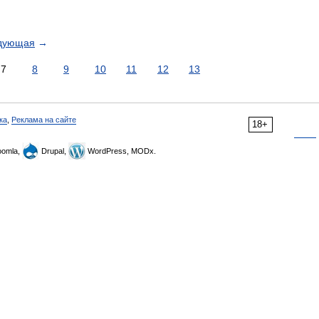
дующая
→
7
8
9
10
11
12
13
ка
,
Реклама на сайте
18+
omla,
Drupal,
WordPress, MODx.