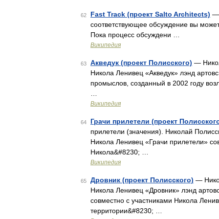
Fast Track (проект Salto Architects)
— 
62
соответствующее обсуждение вы может
Пока процесс обсуждени …
Википедия
Акведук (проект Полисского)
— Никол
63
Никола Ленивец «Акведук» лэнд артовс
промыслов, созданный в 2002 году во
…
Википедия
Грачи прилетели (проект Полисског
64
прилетели (значения). Николай Полисс
Никола Ленивец «Грачи прилетели» сов
Никола&#8230; …
Википедия
Дровник (проект Полисского)
— Никол
65
Никола Ленивец «Дровник» лэнд артовс
совместно с участниками Никола Лени
территории&#8230; …