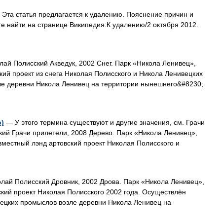
Эта статья предлагается к удалению. Пояснение причин и
е найти на странице Википедия:К удалению/2 октября 2012.
ай Полисский Акведук, 2002 Снег. Парк «Никола Ленивец»,
кий проект из снега Николая Полисского и Никола Ленивецких
зле деревни Никола Ленивец на территории нынешнего&#8230;
о)
— У этого термина существуют и другие значения, см. Грачи
кий Грачи прилетели, 2008 Дерево. Парк «Никола Ленивец»,
местный лэнд артовский проект Николая Полисского и
ай Полисский Дровник, 2002 Дрова. Парк «Никола Ленивец»,
кий проект Николая Полисского 2002 года. Осуществлён
вецких промыслов возле деревни Никола Ленивец на