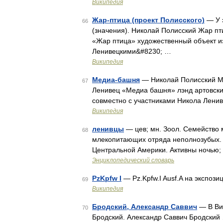
Википедия
Жар-птица (проект Полисского)
— У э
66
(значения). Николай Полисский Жар пт
«Жар птица» художественный объект и
Ленивецкими&#8230; …
Википедия
Медиа-башня
— Николай Полисский Ме
67
Ленивец «Медиа башня» лэнд артовски
совместно с участниками Никола Лени
Википедия
ленивцы
— цев; мн. Зоол. Семейство 
68
млекопитающих отряда неполнозубых. Д
Центральной Америки. Активны ночью; 
Энциклопедический словарь
PzKpfw I
— Pz.Kpfw.I Ausf.A на экспоз
69
Википедия
Бродский, Александр Саввич
— В Вик
70
Бродский. Александр Саввич Бродский